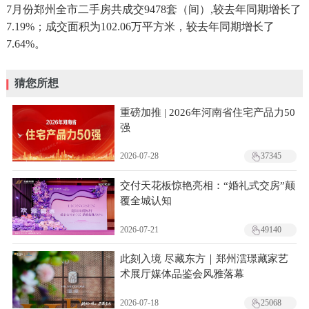
7月份郑州全市二手房共成交9478套（间）,较去年同期增长了
7.19%；成交面积为102.06万平方米，较去年同期增长了
7.64%。
猜您所想
重磅加推 | 2026年河南省住宅产品力50
强
2026-07-28
37345
交付天花板惊艳亮相：“婚礼式交房”颠
覆全城认知
2026-07-21
49140
此刻入境 尽藏东方｜郑州澐璟藏家艺
术展厅媒体品鉴会风雅落幕
2026-07-18
25068