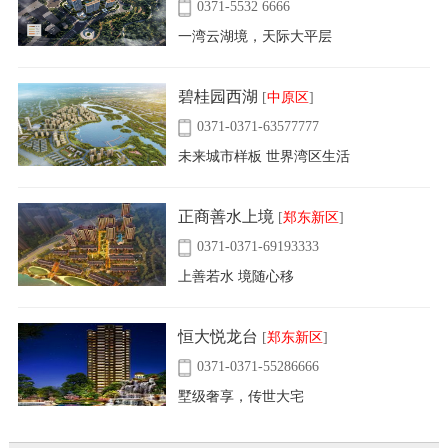
0371-5532 6666
一湾云湖境，天际大平层
碧桂园西湖
[
中原区
]
0371-0371-63577777
未来城市样板 世界湾区生活
正商善水上境
[
郑东新区
]
0371-0371-69193333
上善若水 境随心移
恒大悦龙台
[
郑东新区
]
0371-0371-55286666
墅级奢享，传世大宅