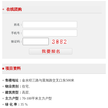
+
在线团购
姓名：
手机号：
验证码：
项目资料
■
+
售楼地址：
金水经三路与晨旭路交叉口东500米
+
物业类别：
住宅、
+
建筑类型：
高层、
+
主力户型：
70-100平米主力户型
+
绿 化 率：
35 %