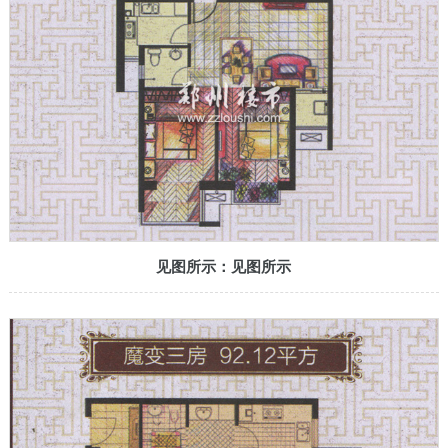
见图所示：见图所示