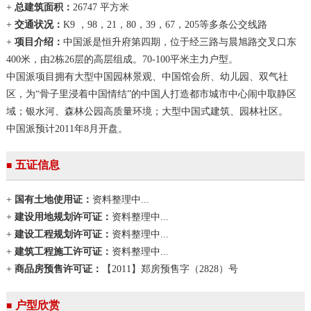
+
总建筑面积：
26747 平方米
+
交通状况：
K9 ，98，21，80，39，67，205等多条公交线路
+
项目介绍：
中国派是恒升府第四期，位于经三路与晨旭路交叉口东
400米，由2栋26层的高层组成。70-100平米主力户型。
中国派项目拥有大型中国园林景观、中国馆会所、幼儿园、双气社
区，为“骨子里浸着中国情结”的中国人打造都市城市中心闹中取静区
域；银水河、森林公园高质量环境；大型中国式建筑、园林社区。
中国派预计2011年8月开盘。
五证信息
■
+
国有土地使用证：
资料整理中...
+
建设用地规划许可证：
资料整理中...
+
建设工程规划许可证：
资料整理中...
+
建筑工程施工许可证：
资料整理中...
+
商品房预售许可证：
【2011】郑房预售字（2828）号
户型欣赏
■