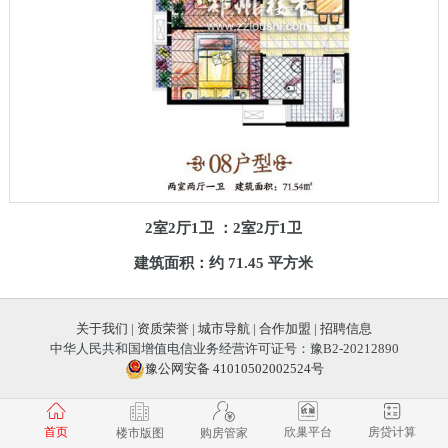
2室2厅1卫 ：2室2厅1卫
建筑面积：约 71.45 平方米
关于我们
|
资质荣誉
|
城市导航
|
合作加盟
|
招聘信息
中华人民共和国增值电信业务经营许可证号：豫B2-20212890
豫公网安备 41010502002524号
首页
欣巢平台
房贷计算
楼市版图
购房管家