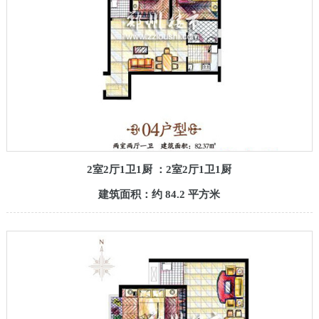
2室2厅1卫1厨 ：2室2厅1卫1厨
建筑面积：约 84.2 平方米